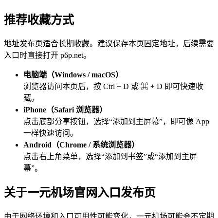
推荐收藏方式
地址发布页适合长期收藏。建议保存本页固定地址，后续需要
入口时直接打开 p6p.net。
电脑端（Windows / macOS）
浏览器访问本页后，按
Ctrl + D
或
⌘ + D
即可快速收
藏。
iPhone（Safari 浏览器）
点击底部分享按钮，选择“添加到主屏幕”，即可像 App
一样快速访问。
Android（Chrome / 系统浏览器）
点击右上角菜单，选择“添加到书签”或“添加到主屏
幕”。
关于一元机场官网入口发布页
由于网络环境和入口可用性可能变化，一元机场可能会不定期